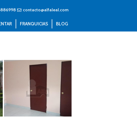
6886998
contacto@alfaleal.com
ENTAR
FRANQUICIAS
BLOG