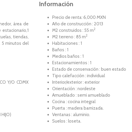
Información
Precio de renta: 6,000 MXN
omedor, área de
Año de construcción : 2013
2
 estacionario,1
M2 construidos : 55 m
2
uelas, tiendas,
M2 terreno : 85 m
a 5 minutos del
Habitaciones : 1
Baños : 1
Medios baños : 1
Estacionamientos : 1
Estado de conservación : buen estado
Tipo calefacción : individual
ICO Y/O CDMX
Interior/exterior : exterior
Orientación : nordeste
Amueblado : semi amueblado
Cocina : cocina integral
Puerta : madera barnizada.
 HIJO)
Ventanas : aluminio.
Suelos : loseta.