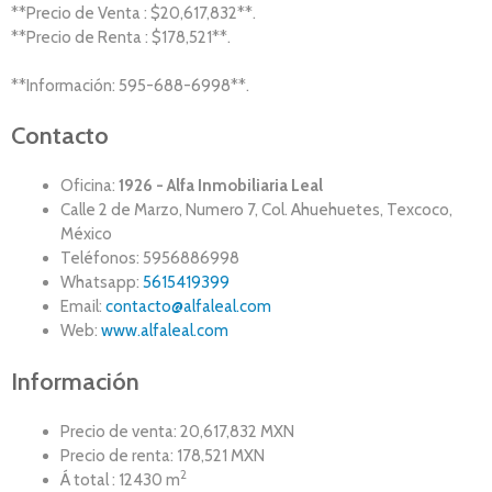
**Precio de Venta : $20,617,832**.
**Precio de Renta : $178,521**.
**Información: 595-688-6998**.
Contacto
Oficina:
1926 - Alfa Inmobiliaria Leal
Calle 2 de Marzo, Numero 7, Col. Ahuehuetes, Texcoco,
México
Teléfonos: 5956886998
Whatsapp:
5615419399
Email:
contacto@alfaleal.com
Web:
www.alfaleal.com
Información
Precio de venta: 20,617,832 MXN
Precio de renta: 178,521 MXN
2
Á total : 12430 m