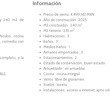
Información
Precio de venta: 4,499,142 MXN
, y 240 m2 de
Año de construcción : 2025
2
M2 construidos : 240 m
2
M2 terreno : 235 m
culos, cocina
Habitaciones : 3
la, comedor con
Baños : 3
Medios baños : 1
Armarios empotrados : 3
completo, y la
Estacionamientos : 2
Estado de conservación : buen estado
Amueblado : sin amueblar
BLE.
Cocina : cocina integral
Varios : libre de gravamen.
Suelos : loseta.
Instalaciones : acceso a internet, apto cré