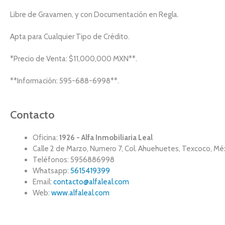
Libre de Gravamen, y con Documentación en Regla.
Apta para Cualquier Tipo de Crédito.
*Precio de Venta: $11,000,000 MXN**.
**Información: 595-688-6998**.
Contacto
Oficina:
1926 - Alfa Inmobiliaria Leal
Calle 2 de Marzo, Numero 7, Col. Ahuehuetes, Texcoco, Mé
Teléfonos: 5956886998
Whatsapp:
5615419399
Email:
contacto@alfaleal.com
Web:
www.alfaleal.com