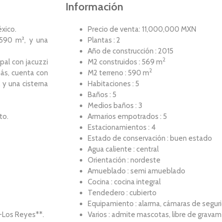
Información
xico.
Precio de venta: 11,000,000 MXN
 590 m², y una
Plantas : 2
Año de construcción : 2015
2
pal con jacuzzi
M2 construidos : 569 m
2
ás, cuenta con
M2 terreno : 590 m
 y una cisterna
Habitaciones : 5
Baños : 5
Medios baños : 3
to.
Armarios empotrados : 5
Estacionamientos : 4
Estado de conservación : buen estado
Agua caliente : central
Orientación : nordeste
Amueblado : semi amueblado
Cocina : cocina integral
Tendedero : cubierto
Equipamiento : alarma, cámaras de segur
a-Los Reyes**.
Varios : admite mascotas, libre de gravam