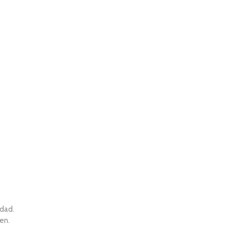
idad.
en.