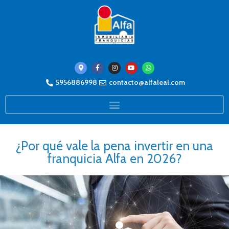
5956886998
contacto@alfaleal.com
¿Por qué vale la pena invertir en una
franquicia Alfa en 2026?