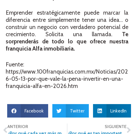
Emprender estratégicamente puede marcar la
diferencia entre simplemente tener una idea… o
construir un negocio con verdadero potencial de
crecimiento. Solicita una llamada.
Te
sorprenderás de todo lo que ofrece nuestra
franquicia Alfa inmobiliaria.
Fuente:
https://www.100franquicias.com.mx/Noticias/202
6-05-13-por-que-vale-la-pena-invertir-en-una-
franquicia-alfa-en-2026.htm
Facebook
Twitter
LinkedIn
ANTERIOR
SIGUIENTE
¿Por qué cada vez más mexicanos buscan vivienda fuera del centro de las grandes ciudades?
¿Por qué es tan importante valuar correctamente una propiedad antes de venderla?