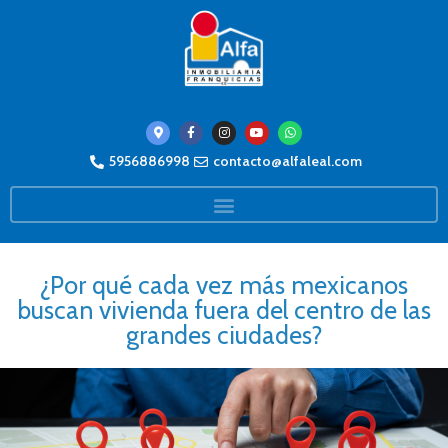
5956886998
contacto@alfaleal.com
¿Por qué cada vez más mexicanos
buscan vivienda fuera del centro de las
grandes ciudades?