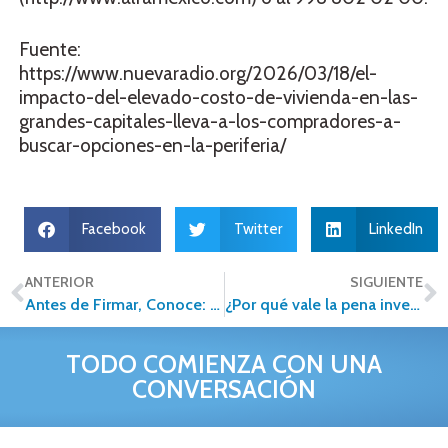
Fuente:
https://www.nuevaradio.org/2026/03/18/el-
impacto-del-elevado-costo-de-vivienda-en-las-
grandes-capitales-lleva-a-los-compradores-a-
buscar-opciones-en-la-periferia/
Facebook
Twitter
LinkedIn
ANTERIOR
SIGUIENTE
Antes de Firmar, Conoce: Los Términos Inmobiliarios que Pueden Salvar (o Arruinar) tu Inversión
¿Por qué vale la pena invertir en una franquicia Alfa en 2026?
TODO COMIENZA CON UNA
CONVERSACIÓN