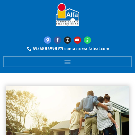
5956886998
contacto@alfaleal.com