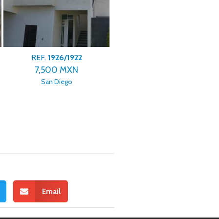
REF.
1926/1922
REF.
1926/1930
7,500 MXN
12,442,542 MXN
San Diego
La Purificación Tepetitla
Email