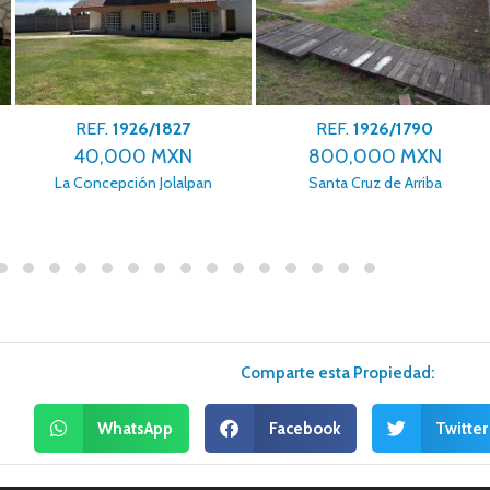
REF.
1926/1827
REF.
1926/1790
40,000 MXN
800,000 MXN
La Concepción Jolalpan
Santa Cruz de Arriba
Comparte esta Propiedad:
WhatsApp
Facebook
Twitter